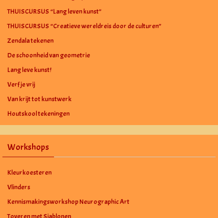
THUISCURSUS “Lang leven kunst”
THUISCURSUS “Creatieve wereldreis door de culturen”
Zendala tekenen
De schoonheid van geometrie
Lang leve kunst!
Verf je vrij
Van krijt tot kunstwerk
Houtskool tekeningen
Workshops
Kleurkoesteren
Vlinders
Kennismakingsworkshop Neurographic Art
Toveren met Sjablonen