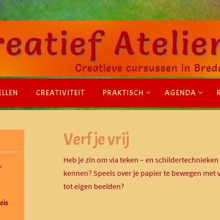
ELLEN
CREATIVITEIT
PRAKTISCH
AGENDA
Verf je vrij
Heb je zin om via teken – en schildertechnieken d
”
kennen? Speels over je papier te bewegen met v
tot eigen beelden?
eis