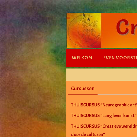
Ga
naar
de
inhoud
Ga
WELKOM
EVEN VOORST
naar
de
inhoud
Cursussen
THUISCURSUS “Neurographic art
THUISCURSUS “Lang leven kunst”
THUISCURSUS “Creatieve wereldr
door de culturen”