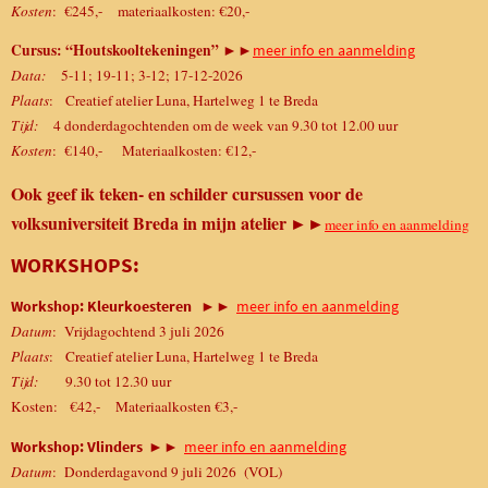
Kosten
:
€245,- materiaalkosten: €20,-
Cursus: “Houtskooltekeningen”
►►
meer info en aanmelding
Data:
5-11; 19-11; 3-12; 17-12-2026
Plaats
: Creatief atelier Luna, Hartelweg 1 te Breda
Tijd:
4 donderdagochtenden om de week van 9.30 tot 12.00 uur
Kosten
:
€140,- Materiaalkosten: €12,-
Ook
geef ik teken- en schilder cursussen voor de
volksuniversiteit Breda in mijn atelier
►►
meer info en aanmelding
WORKSHOPS:
►►
Workshop: Kleurkoesteren
meer info en aanmelding
Datum
: Vrijdagochtend 3 juli 2026
Plaats
: Creatief atelier Luna, Hartelweg 1 te Breda
Tijd:
9.30 tot 12.30 uur
Kosten: €42,- Materiaalkosten €3,-
►►
Workshop: Vlinders
meer info en aanmelding
Datum
: Donderdagavond 9 juli 2026 (VOL)