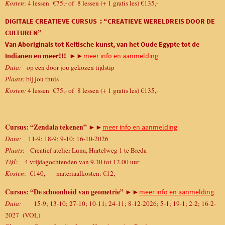
Kosten
: 4 lessen
€75,- of 8 lessen (+ 1 gratis les) €135,-
DIGITALE CREATIEVE CURSUS : “CREATIEVE WERELDREIS DOOR DE
CULTUREN”
Van Aboriginals tot Keltische kunst, van het Oude Egypte tot de
Indianen en meer!!!
►►
meer info en aanmelding
Data: o
p een door jou gekozen tijdstip
Plaats:
bij jou thuis
Kosten:
4 lessen
€75,- of 8 lessen (+ 1 gratis les) €135,-
Cursus: “Zendala tekenen”
►►
meer info en aanmelding
Data:
11-9; 18-9; 9-10; 16-10-2026
Plaats
: Creatief atelier Luna, Hartelweg 1 te Breda
Tijd:
4 vrijdagochtenden van 9.30 tot 12.00 uur
Kosten
:
€140,- materiaalkosten: €12,-
Cursus: “De schoonheid van geometrie”
►►
meer info en aanmelding
Data:
15-9; 13-10; 27-10; 10-11; 24-11; 8-12-2026; 5-1; 19-1; 2-2; 16-2-
2027 (VOL)