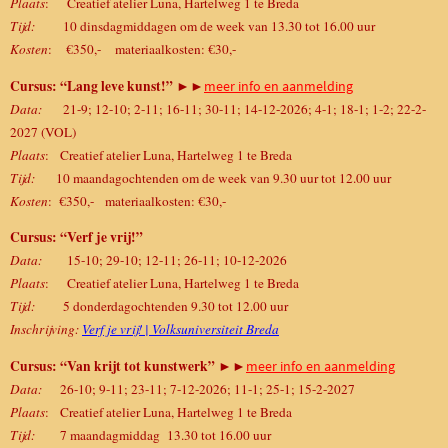
Plaats
: Creatief atelier Luna, Hartelweg 1 te Breda
Tijd:
10 dinsdagmiddagen om de week van 13.30 tot 16.00 uur
Kosten
:
€350,- materiaalkosten: €30,-
Cursus: “Lang leve kunst!”
►►
meer info en aanmelding
Data:
21-9; 12-10; 2-11; 16-11; 30-11; 14-12-2026; 4-1; 18-1; 1-2; 22-2-
2027 (VOL)
Plaats
: Creatief atelier Luna, Hartelweg 1 te Breda
Tijd:
10 maandagochtenden om de week van 9.30 uur tot 12.00 uur
Kosten
:
€350,- materiaalkosten: €30,-
Cursus: “Verf je vrij!”
Data:
15-10; 29-10; 12-11; 26-11; 10-12-2026
Plaats
: Creatief atelier Luna, Hartelweg 1 te Breda
Tijd:
5 donderdagochtenden 9.30 tot 12.00 uur
Inschrijving:
Verf je vrij! | Volksuniversiteit Breda
Cursus: “Van krijt tot kunstwerk”
►►
meer info en aanmelding
Data:
26-10; 9-11; 23-11; 7-12-2026; 11-1; 25-1; 15-2-2027
Plaats
: Creatief atelier Luna, Hartelweg 1 te Breda
Tijd:
7 maandagmiddag 13.30 tot 16.00 uur