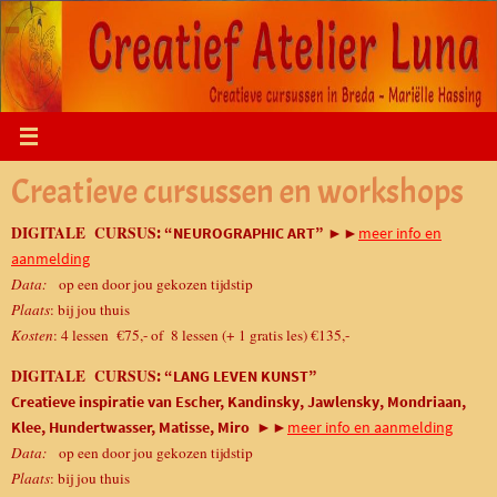
Ga
naar
de
inhoud
Creatieve cursussen en workshops
DIGITALE CURSUS
: “NEUROGRAPHIC ART”
►►
meer info en
aanmelding
Data
:
op een door jou gekozen tijdstip
Plaats
: bij jou thuis
Kosten
: 4 lessen
€75,- of 8 lessen (+ 1 gratis les) €135,-
DIGITALE CURSUS
: “LANG LEVEN KUNST”
Creatieve inspiratie van Escher, Kandinsky, Jawlensky, Mondriaan,
Klee, Hundertwasser, Matisse, Miro
►►
meer info en aanmelding
Data
:
op een door jou gekozen tijdstip
Plaats
: bij jou thuis