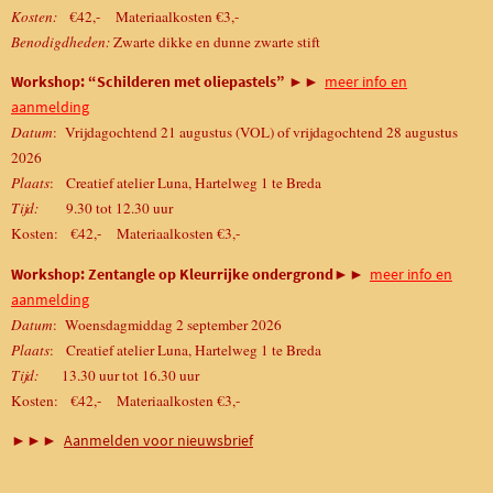
Kosten:
€42,- Materiaalkosten €3,-
Benodigdheden:
Zwarte dikke en dunne zwarte stift
►►
Workshop: “Schilderen met oliepastels”
meer info en
aanmelding
Datum
: Vrijdagochtend 21 augustus (VOL) of vrijdagochtend 28 augustus
2026
Plaats
: Creatief atelier Luna, Hartelweg 1 te Breda
Tijd:
9.30 tot 12.30 uur
Kosten: €42,- Materiaalkosten €3,-
►►
Workshop: Zentangle op Kleurrijke ondergrond
meer info en
aanmelding
Datum
: Woensdagmiddag 2 september 2026
Plaats
: Creatief atelier Luna, Hartelweg 1 te Breda
Tijd:
13.30 uur tot 16.30 uur
Kosten: €42,- Materiaalkosten €3,-
►►►
Aanmelden voor nieuwsbrief