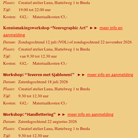
Plaats
: Creatief atelier Luna, Hartelweg 1 te Breda
Tijd:
19.00 tot 22.00 uur
Kosten: €42,- Materiaalkosten €3,-
Kennismakingsworkshop “Neurographic Art”
►►
meer info en
aanmelding
Datum
: Zondagochtend 12 juli (VOL) of zondagochtend 22 november 2026
Plaats
: Creatief atelier Luna, Hartelweg 1 te Breda
Tijd:
van 9.30 tot 12.30 uur
Kosten: €42,- Materiaalkosten €3,-
►►
Workshop: “Toveren met Sjablonen!”
meer info en aanmelding
Datum
: Zaterdagochtend 18 juli 2026
Plaats
: Creatief atelier Luna, Hartelweg 1 te Breda
Tijd:
9.30 tot 12.30 uur
Kosten: €42,- Materiaalkosten €3,-
►►
Workshop: “Handlettering”
meer info en aanmelding
Datum
: Zaterdagochtend 22 augustus 2026
Plaats
: Creatief atelier Luna, Hartelweg 1 te Breda
Tijd:
9.30 tot 12.30 uur