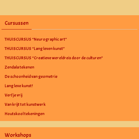
Cursussen
THUISCURSUS “Neurographic art”
THUISCURSUS “Lang leven kunst”
THUISCURSUS “Creatieve wereldreis door de culturen”
Zendala tekenen
De schoonheid van geometrie
Lang leve kunst!
Verf je vrij
Van krijt tot kunstwerk
Houtskool tekeningen
Workshops