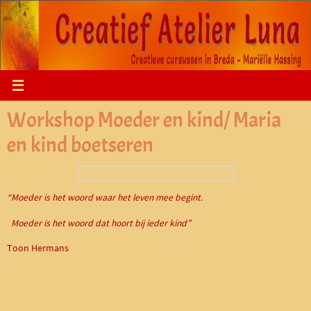
Ga
naar
de
inhoud
Workshop Moeder en kind/ Maria
en kind boetseren
“Moeder is het woord waar het leven mee begint.
Moeder is het woord dat hoort bij ieder kind”
Toon Hermans