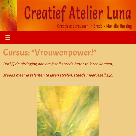
Ga
naar
de
inhoud
Cursus: “Vrouwenpower!”
Durf jij de uitdaging aan om jezelf steeds beter te leren kennen,
steeds meer je talenten te laten stralen, steeds meer jezelf zijn!