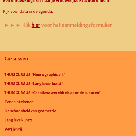
Een ontdekkingsreis naar je vrouwelijke krachtbronnen!
Kijk voor data in de
agenda
.
►►► Klik
hier
voor het aanmeldingsformulier
Cursussen
THUISCURSUS “Neurographic art”
THUISCURSUS “Lang leven kunst”
THUISCURSUS “Creatieve wereldreis door de culturen”
Zendala tekenen
De schoonheid van geometrie
Lang leve kunst!
Verf je vrij