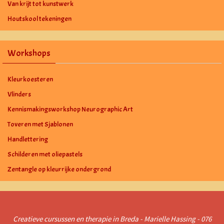
Van krijt tot kunstwerk
Houtskool tekeningen
Workshops
Kleurkoesteren
Vlinders
Kennismakingsworkshop Neurographic Art
Toveren met Sjablonen
Handlettering
Schilderen met oliepastels
Zentangle op kleurrijke ondergrond
Creatieve cursussen en therapie in Breda - Marielle Hassing - 076