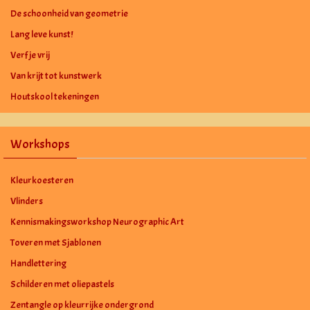
De schoonheid van geometrie
Lang leve kunst!
Verf je vrij
Van krijt tot kunstwerk
Houtskool tekeningen
Workshops
Kleurkoesteren
Vlinders
Kennismakingsworkshop Neurographic Art
Toveren met Sjablonen
Handlettering
Schilderen met oliepastels
Zentangle op kleurrijke ondergrond