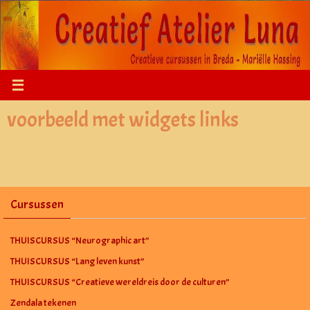
Ga
naar
de
inhoud
voorbeeld met widgets links
Cursussen
THUISCURSUS “Neurographic art”
THUISCURSUS “Lang leven kunst”
THUISCURSUS “Creatieve wereldreis door de culturen”
Zendala tekenen