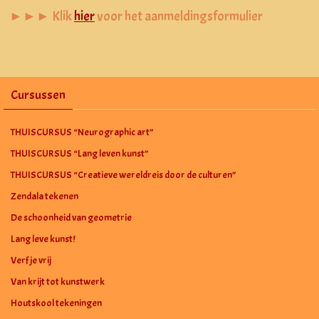
►►► Klik
hier
voor het aanmeldingsformulier
Cursussen
THUISCURSUS “Neurographic art”
THUISCURSUS “Lang leven kunst”
THUISCURSUS “Creatieve wereldreis door de culturen”
Zendala tekenen
De schoonheid van geometrie
Lang leve kunst!
Verf je vrij
Van krijt tot kunstwerk
Houtskool tekeningen