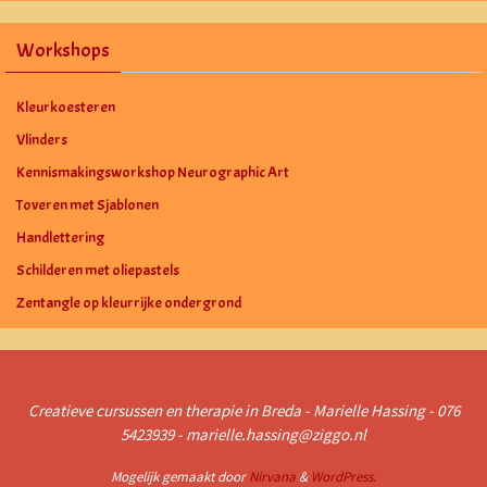
Workshops
Kleurkoesteren
Vlinders
Kennismakingsworkshop Neurographic Art
Toveren met Sjablonen
Handlettering
Schilderen met oliepastels
Zentangle op kleurrijke ondergrond
Creatieve cursussen en therapie in Breda - Marielle Hassing - 076
5423939 - marielle.hassing@ziggo.nl
Mogelijk gemaakt door
Nirvana
&
WordPress.