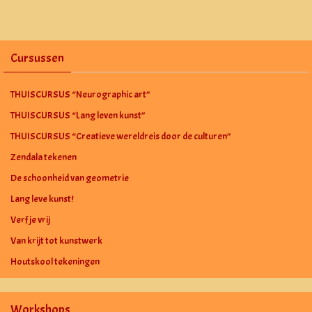
Cursussen
THUISCURSUS “Neurographic art”
THUISCURSUS “Lang leven kunst”
THUISCURSUS “Creatieve wereldreis door de culturen”
Zendala tekenen
De schoonheid van geometrie
Lang leve kunst!
Verf je vrij
Van krijt tot kunstwerk
Houtskool tekeningen
Workshops