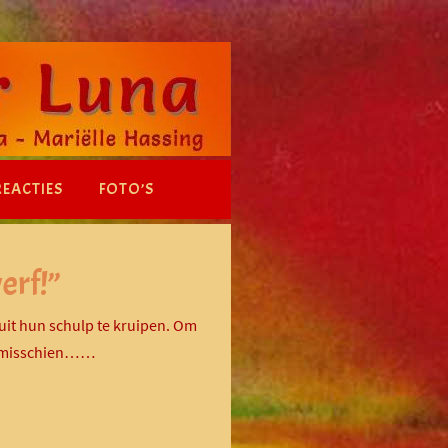
REACTIES
FOTO’S
erf!”
 uit hun schulp te kruipen. Om
s misschien……