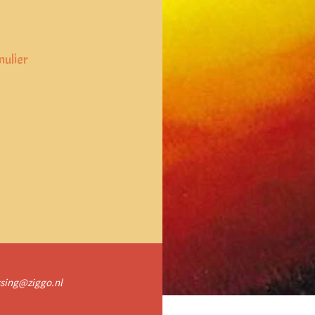
ulier
assing@ziggo.nl