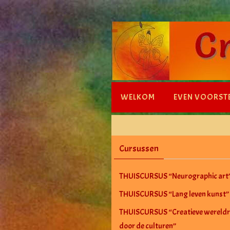
Ga
naar
de
inhoud
Ga
WELKOM
EVEN VOORST
naar
de
inhoud
Cursussen
THUISCURSUS “Neurographic art
THUISCURSUS “Lang leven kunst”
THUISCURSUS “Creatieve wereldr
door de culturen”