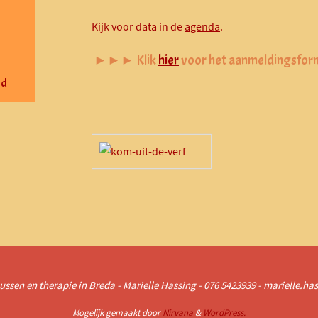
Kijk voor data in de
agenda
.
►►► Klik
hier
voor het aanmeldingsform
nd
ussen en therapie in Breda - Marielle Hassing - 076 5423939 - marielle.h
Mogelijk gemaakt door
Nirvana
&
WordPress.