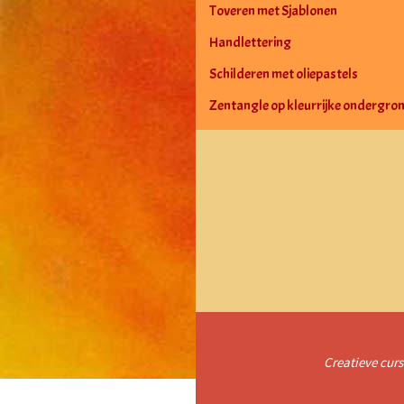
Toveren met Sjablonen
Handlettering
Schilderen met oliepastels
Zentangle op kleurrijke ondergro
Creatieve curs