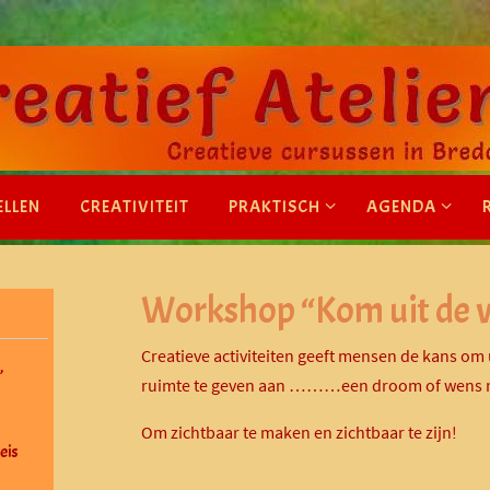
ELLEN
CREATIVITEIT
PRAKTISCH
AGENDA
Workshop “Kom uit de v
Creatieve activiteiten geeft mensen de kans om
”
ruimte te geven aan ………een droom of wen
Om zichtbaar te maken en zichtbaar te zijn!
eis