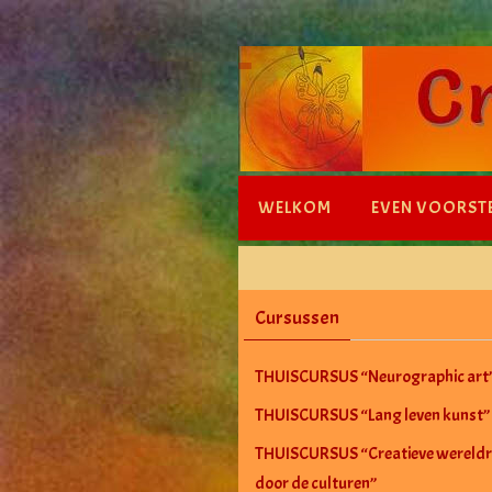
Ga
naar
de
inhoud
Ga
WELKOM
EVEN VOORST
naar
de
inhoud
Cursussen
THUISCURSUS “Neurographic art
THUISCURSUS “Lang leven kunst”
THUISCURSUS “Creatieve wereldr
door de culturen”