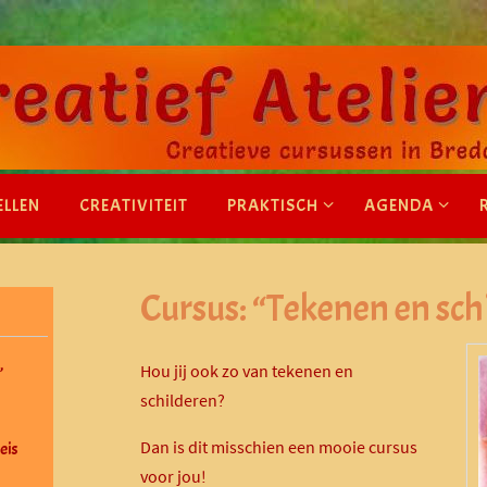
ELLEN
CREATIVITEIT
PRAKTISCH
AGENDA
Cursus: “Tekenen en sch
Hou jij ook zo van tekenen en
”
schilderen?
Dan is dit misschien een mooie cursus
eis
voor jou!