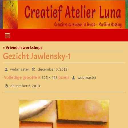
Ga
naar
de
inhoud
« Vrienden workshops
Gezicht Jawlensky-1
webmaster
december 6, 2013
Volledige grootte is
pixels
315 × 448
webmaster
december 6, 2013