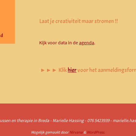
Laat je creativiteit maar stromen !!
nd
Kijk voor data in de
agenda
.
►►► Klik
hier
voor het aanmeldingsform
ussen en therapie in Breda - Marielle Hassing - 076 5423939 - marielle.h
Mogelijk gemaakt door
Nirvana
&
WordPress.