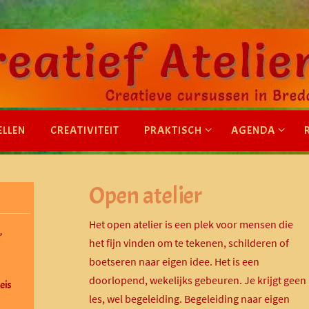
ELLEN
CREATIVITEIT
PRAKTISCH
AGENDA
Open atelier
Het open atelier is een plek voor mensen die
”
het fijn vinden om te tekenen, schilderen of
boetseren naar eigen idee. Het is een
doorlopend, wekelijks gebeuren. Je krijgt geen
eis
les, wel begeleiding. Begeleiding naar eigen