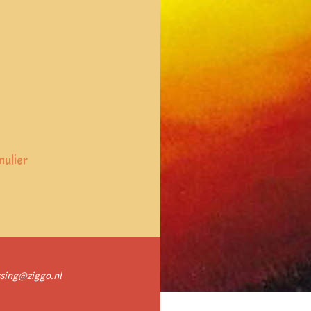
ulier
assing@ziggo.nl