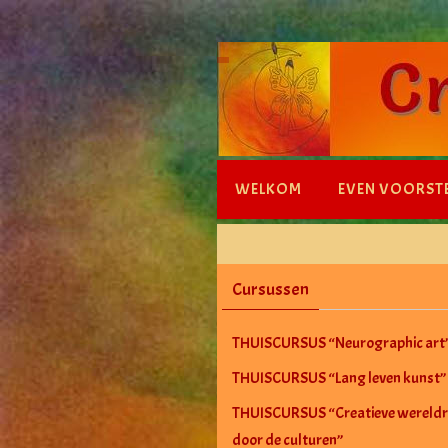
Ga
naar
de
inhoud
Ga
WELKOM
EVEN VOORST
naar
de
inhoud
Cursussen
THUISCURSUS “Neurographic art
THUISCURSUS “Lang leven kunst”
THUISCURSUS “Creatieve wereldr
door de culturen”