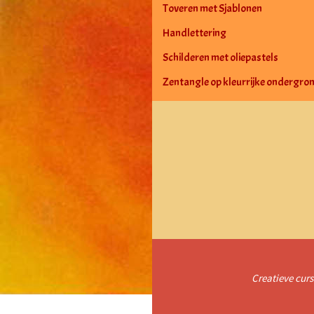
Toveren met Sjablonen
Handlettering
Schilderen met oliepastels
Zentangle op kleurrijke ondergro
Creatieve curs