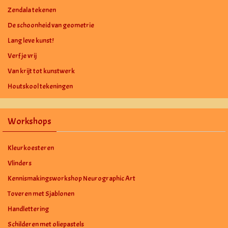
Zendala tekenen
De schoonheid van geometrie
Lang leve kunst!
Verf je vrij
Van krijt tot kunstwerk
Houtskool tekeningen
Workshops
Kleurkoesteren
Vlinders
Kennismakingsworkshop Neurographic Art
Toveren met Sjablonen
Handlettering
Schilderen met oliepastels