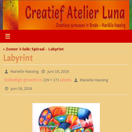
Ga
naar
de
inhoud
« Zomer 3-luik: Spiraal – Labyrint
Labyrint
Marielle Hassing
juni 18, 2016
Volledige grootte is
pixels
229 × 171
Marielle Hassing
juni 18, 2016