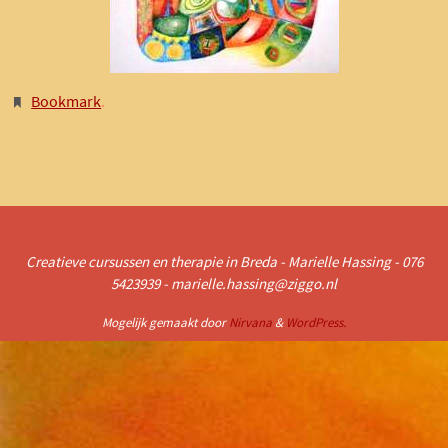
Bookmark
.
Creatieve cursussen en therapie in Breda - Marielle Hassing - 076
5423939 - marielle.hassing@ziggo.nl
Mogelijk gemaakt door
Nirvana
&
WordPress.