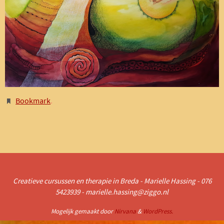
Bookmark
.
Creatieve cursussen en therapie in Breda - Marielle Hassing - 076
5423939 - marielle.hassing@ziggo.nl
Mogelijk gemaakt door
Nirvana
&
WordPress.