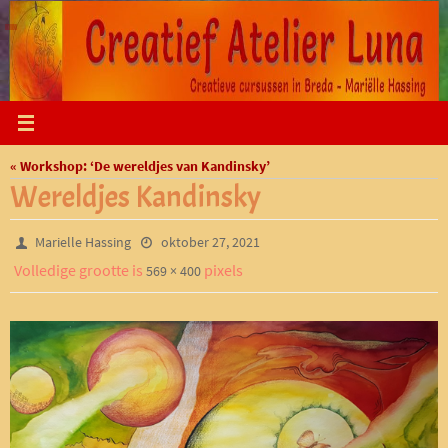
Ga
naar
de
inhoud
« Workshop: ‘De wereldjes van Kandinsky’
Wereldjes Kandinsky
Marielle Hassing
oktober 27, 2021
Volledige grootte is
pixels
569 × 400