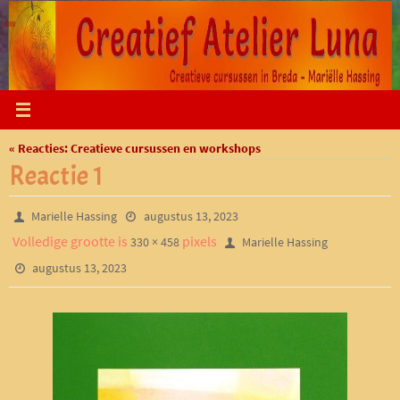
Ga
naar
de
inhoud
« Reacties: Creatieve cursussen en workshops
Reactie 1
Marielle Hassing
augustus 13, 2023
Volledige grootte is
pixels
330 × 458
Marielle Hassing
augustus 13, 2023