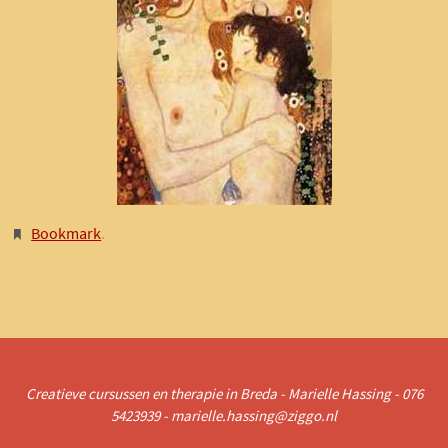
Bookmark
.
Creatieve cursussen en therapie in Breda - Marielle Hassing - 076
5423939 - marielle.hassing@ziggo.nl