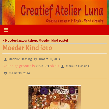
Ga
naar
de
inhoud
« Moederdagworkshop: Moeder-kind pastel
Moeder Kind foto
Marielle Hassing
maart 30, 2014
Volledige grootte is
pixels
215 × 303
Marielle Hassing
maart 30, 2014