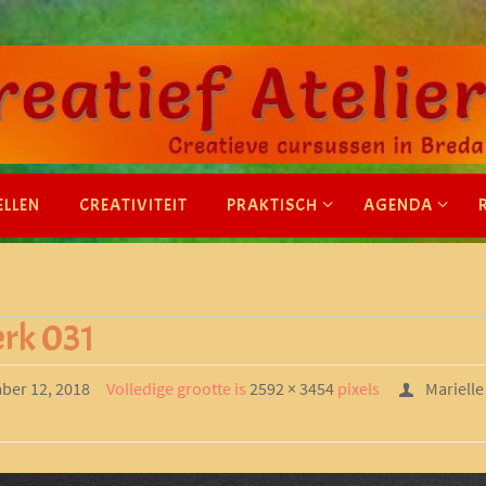
ELLEN
CREATIVITEIT
PRAKTISCH
AGENDA
erk 031
ber 12, 2018
Volledige grootte is
2592 × 3454
pixels
Marielle