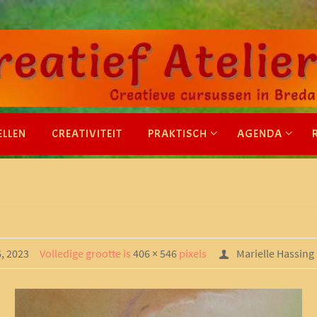
ELLEN
CREATIVITEIT
PRAKTISCH
AGENDA
6, 2023
Volledige grootte is
406 × 546
pixels
Marielle Hassing