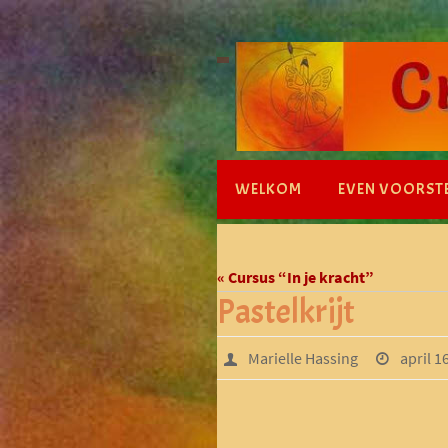
Ga
naar
de
inhoud
Ga
WELKOM
EVEN VOORST
naar
de
inhoud
« Cursus “In je kracht”
Pastelkrijt
Marielle Hassing
april 1