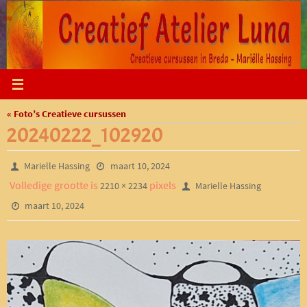
Ga
naar
de
inhoud
« Foto’s Creatieve cursussen
20240222_102920
Marielle Hassing
maart 10, 2024
Volledige grootte is
pixels
2210 × 2234
Marielle Hassing
maart 10, 2024